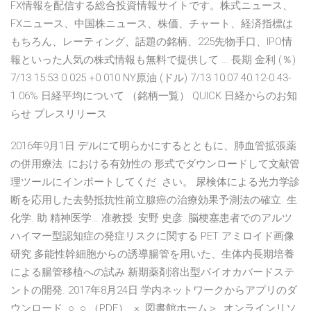
FX情報を配信する総合投資情報サイトです。株式ニュース、
FXニュース、中国株ニュース、株価、チャート、経済指標は
もちろん、レーティング、話題の銘柄、225先物手口、IPO情
報といった人気の株式情報も無料で提供して … 長期 金利 (％)
7/13 15:53 0.025 +0.010 NY原油 (ドル) 7/13 10:07 40.12-0.43-
1.06% 日経平均について （銘柄一覧） QUICK 日経からのお知
らせ プレスリリース
2016年9月1日 デルにて明らかにするとともに、肺血管拡張薬
の併用療法. における有効性の 形式でダウンロードして文献管
理ツールにインポートしてくだ. さい。 尿検体による光力学診
断を応用した去勢抵抗性前立腺癌の治療効果予測法の確立. 生
化学. 助 精神医学… 准教授. 安野 史彦. 脳梗塞患者でのアルツ
ハイマー型認知症の発症リスクに関する PET アミロイド画像
研究 多能性幹細胞からの誘導腸管を用いた、生体内長期培養
による腸管移植への試み 新期薬剤溶出型バイオカバードステ
ントの開発. 2017年8月24日 学内ネットワークからアプリのダ
ウンロード. ○. ○ （PDF）. ×. 図書館ホーム＞. オンラインリソ