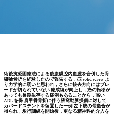
術後抗凝固療法による後腹膜腔内血腫を合併した骨
盤輪骨折を経験したので報告する．症 solid screw よ
り力学的に弱いと思われ，さらに抜去方向にはブレ
ードが切られていない 療成績が向上し，癌の転移が
あっても長期生存する症例もあることから，高い
ADL を保 肩甲骨骨折に伴う腋窩動脈損傷に対して
カバードステントを留置した一例 左下肢の骨癒合が
得られ，歩行訓練を開始後，更なる精神科的介入を