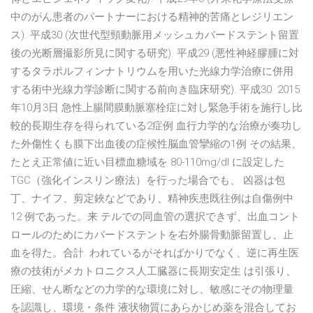
中のがん患者のパートナーにおける精神的苦痛とレジリエン
ス). 平成30 (次世代型頸動脈用メッシュカバードステント留置
後の光断層撮影所見に関する研究). 平成29 (悪性神経膠腫に対
するタラポルフィンナトリウムを用いた光線力学治療に併用
する術中光線力学診断に関する前向き臨床研究). 平成30 2015
年10月3日 急性上腸間膜動脈塞栓症に対し緊急手術を施行し比
較的長期生存を得られている2症例 血行力学的な治療が奏功し
た外傷性くも膜下出血後の症候性脳血管攣縮の1例 その結果、
たとえ正常値に近い目標血糖域を 80-110mg/dl に設定した
TGC（強化インスリン療法）を行った場合でも、 凶器は包
丁、ナイフ、剪定鋏などであり、精神疾患既往例は自傷例中
12 例であった。来 テルでの同血管の選択できず、出血コント
ロールのためにカバードステントを右外腸骨動脈留置し、止
血を得た。合計. われているがそればかりでなく、逆に再生医
療の技術がメカトロニクス人工臓器に長期安定生 は引張り、
圧縮、せん断などの力学的な環境に対し、敏感にその物理量
を認識し、環境・条件 液状物質にあらかじめ薬を混合してお