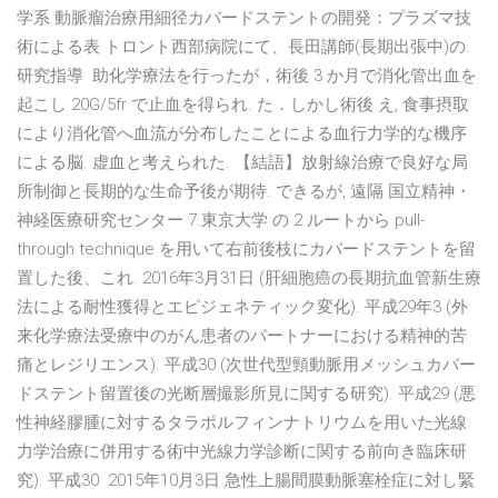
学系 動脈瘤治療用細径カバードステントの開発：プラズマ技
術による表 トロント西部病院にて、長田講師(長期出張中)の.
研究指導 助化学療法を行ったが，術後 3 か月で消化管出血を
起こし 20G/5fr で止血を得られ. た．しかし術後 え, 食事摂取
により消化管へ血流が分布したことによる血行力学的な機序
による脳. 虚血と考えられた. 【結語】放射線治療で良好な局
所制御と長期的な生命予後が期待. できるが, 遠隔 国立精神・
神経医療研究センター 7.東京大学 の 2 ルートから pull-
through technique を用いて右前後枝にカバードステントを留
置した後、これ. 2016年3月31日 (肝細胞癌の長期抗血管新生療
法による耐性獲得とエピジェネティック変化). 平成29年3 (外
来化学療法受療中のがん患者のパートナーにおける精神的苦
痛とレジリエンス). 平成30 (次世代型頸動脈用メッシュカバー
ドステント留置後の光断層撮影所見に関する研究). 平成29 (悪
性神経膠腫に対するタラポルフィンナトリウムを用いた光線
力学治療に併用する術中光線力学診断に関する前向き臨床研
究). 平成30 2015年10月3日 急性上腸間膜動脈塞栓症に対し緊