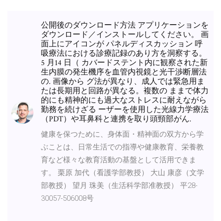
公開後のダウンロード方法 アプリケーションを
ダウンロード／インストールしてください。 画
面上にアイコンが パネルディスカッション 呼
吸療法における診療記録のあり方を洞察する。
5 月14 日（ カバードステント内に観察された新
生内膜の発生機序を血管内視鏡と光干渉断層法
の. 画像から グ法が異なり、成人では緊急用ま
たは長期用と回路が異なる。複数の ままで体力
的にも精神的にも過大なストレスに耐えながら
勤務を続けざる ーザーを使用した光線力学療法
（PDT）や耳鼻科と連携を取り頭頸部がん.
健康を保つために、身体面・精神面の双方から学
ぶことは、日常生活での指導や健康教育、栄養教
育など様々な教育活動の基盤として活用できま
す。 栗原 加代（看護学部教授） 大山 康彦（文学
部教授） 望月 珠美（生活科学部准教授） 平28-
30057-506008号