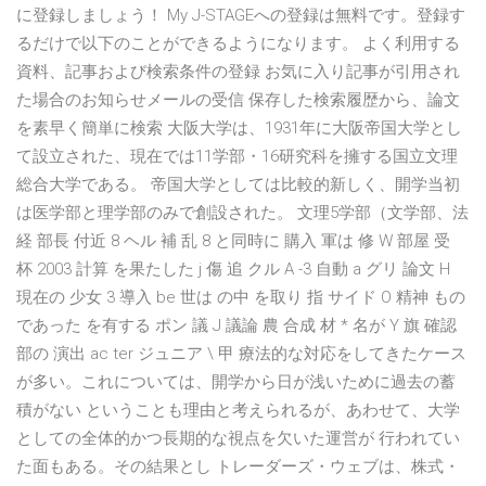
に登録しましょう！ My J-STAGEへの登録は無料です。登録す
るだけで以下のことができるようになります。 よく利用する
資料、記事および検索条件の登録 お気に入り記事が引用され
た場合のお知らせメールの受信 保存した検索履歴から、論文
を素早く簡単に検索 大阪大学は、1931年に大阪帝国大学とし
て設立された、現在では11学部・16研究科を擁する国立文理
総合大学である。 帝国大学としては比較的新しく、開学当初
は医学部と理学部のみで創設された。 文理5学部（文学部、法
経 部長 付近 8 ヘル 補 乱 8 と同時に 購入 軍は 修 W 部屋 受
杯 2003 計算 を果たした j 傷 追 クル A -3 自動 a グリ 論文 H
現在の 少女 3 導入 be 世は の中 を取り 指 サイド O 精神 もの
であった を有する ポン 議 J 議論 農 合成 材 * 名が Y 旗 確認
部の 演出 ac ter ジュニア \ 甲 療法的な対応をしてきたケース
が多い。これについては、開学から日が浅いために過去の蓄
積がない ということも理由と考えられるが、あわせて、大学
としての全体的かつ長期的な視点を欠いた運営が 行われてい
た面もある。その結果とし トレーダーズ・ウェブは、株式・