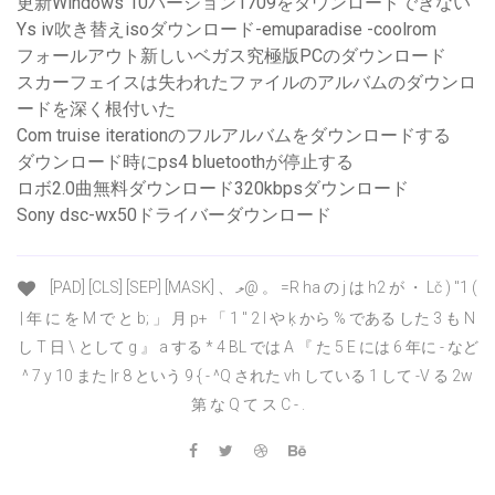
更新Windows 10バージョン1709をダウンロードできない
Ys iv吹き替えisoダウンロード-emuparadise -coolrom
フォールアウト新しいベガス究極版PCのダウンロード
スカーフェイスは失われたファイルのアルバムのダウンロ
ードを深く根付いた
Com truise iterationのフルアルバムをダウンロードする
ダウンロード時にps4 bluetoothが停止する
ロボ2.0曲無料ダウンロード320kbpsダウンロード
Sony dsc-wx50ドライバーダウンロード
[PAD] [CLS] [SEP] [MASK] 、 ލ@ 。 =R ha の j は h2 が ・ Lč ) "1 (
| 年 に を M で と b; 」 月 p+ 「 1 " 2 I や ķ から % である した 3 も N
し T 日 \ として g 』 a する * 4 BL では A 『 た 5 E には 6 年に - など
^ 7 y 10 また |r 8 という 9 { - ^Q された vh している 1 して -V る 2w
第 な Q て ス C - .