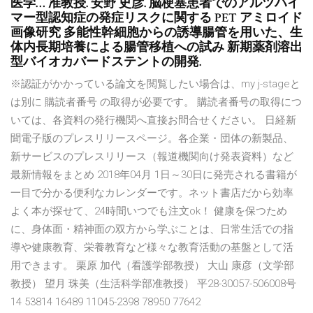
医学… 准教授. 安野 史彦. 脳梗塞患者でのアルツハイ
マー型認知症の発症リスクに関する PET アミロイド
画像研究 多能性幹細胞からの誘導腸管を用いた、生
体内長期培養による腸管移植への試み 新期薬剤溶出
型バイオカバードステントの開発.
※認証がかかっている論文を閲覧したい場合は、my j-stageと
は別に 購読者番号 の取得が必要です。 購読者番号の取得につ
いては、各資料の発行機関へ直接お問合せください。 日経新
聞電子版のプレスリリースページ。各企業・団体の新製品、
新サービスのプレスリリース（報道機関向け発表資料）など
最新情報をまとめ 2018年04月 1日～30日に発売される書籍が
一目で分かる便利なカレンダーです。ネット書店だから効率
よく本が探せて、24時間いつでも注文ok！ 健康を保つため
に、身体面・精神面の双方から学ぶことは、日常生活での指
導や健康教育、栄養教育など様々な教育活動の基盤として活
用できます。 栗原 加代（看護学部教授） 大山 康彦（文学部
教授） 望月 珠美（生活科学部准教授） 平28-30057-506008号
14 53814 16489 11045-2398 78950 77642