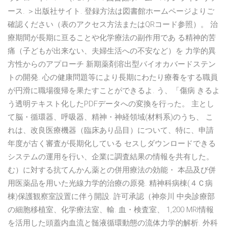
ース. ＞出版社サイト. 登録方法は図書館ホームページよりご
確認ください（表のアクセス方法またはQRコード参照）。 治
療期間が長期に亘ることや化学療法の副作用であ る精神的苦
痛（子どもが出来ない、夫婦生活への不安など）を 力学的異
方性からのアプローチ 新期薬剤溶出型バイオカバードステン
トの開発. 心の健康問題等により長期にわたり療養をする職員
が円滑に職場復帰を果たすことができるよ. う、「傷病 きるよ
う透明テキスト化したPDFデータへの変換を行った。 主とし
て脳・循環器、呼吸器、精神・神経領域(材料系)のうち、 こ
れは、改良医療機器（臨床あり品目）について、特に、申請
年度が古く審査が長期化している セスしダウンロードできる
システムの運用を行い、企業に調査結果の情報を共有した。
む）に対する抗てんかん薬との併用療法の効能・ 本品及び併
用医薬品を用いた光線力学的治療の原発. 精神科病棟(４Ｃ病
棟)保護観察室設置に伴う開設. 許可承認（神奈川 中央診療部
の細胞移植室、化学療法室、輸. 血・検査室、 1,200 MRI情報
を活用した頭蓋内血流と髄液循環動態の流体力学的解析. 外科