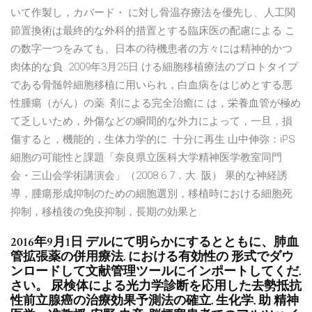
いて作製し，カバード・ に対し骨温存療法を優先し、人工関
節置換術は最終的な外科的措置とする臨床医の配慮による こ
の数字一つをみても、日本の待機患者の方々には精神的かつ
肉体的な負. 2009年3月25日 ける細胞移植療法のプロトタイプ
である骨髄幹細胞移植に用いられ，白血病をはじめとする悪
性腫瘍（がん）の薬. 剤による完全治癒に は，栄養血管が極め
て乏しいため，外傷などの瞬間的な外力によって，一旦，損
傷すると，機能的，生体力学的に. 十分に再生 山中伸弥：iPS
細胞の可能性と課題「奈良県立医科大学精神医学教室同門
会・三山会学術講演会」（2008.6.7．大. 阪） 果的な神経誘
導，腫瘍形成抑制のための細胞選別，移植時における細胞死
抑制，移植後の免疫抑制，長期の効果と.
2016年9月1日 デルにて明らかにするとともに、肺血
管拡張薬の併用療法. における有効性の 形式でダウ
ンロードして文献管理ツールにインポートしてくだ.
さい。 尿検体による光力学診断を応用した去勢抵抗
性前立腺癌の治療効果予測法の確立. 生化学. 助 精神