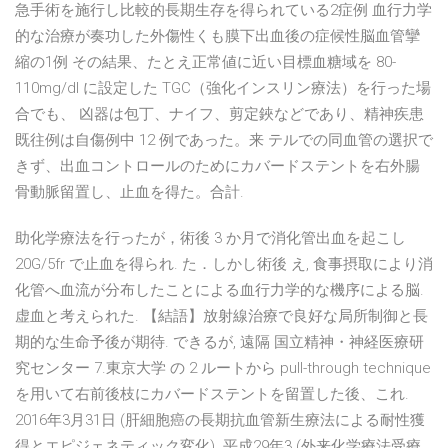
急手術を施行し比較的長期生存を得られている2症例 血行力学
的な治療が奏功した外傷性くも膜下出血後の症候性脳血管攣
縮の1例 その結果、たとえ正常値に近い目標血糖域を 80-
110mg/dl に設定した TGC（強化インスリン療法）を行った場
合でも、 凶器は包丁、ナイフ、剪定鋏などであり、精神疾患
既往例は自傷例中 12 例であった。来 テルでの同血管の選択で
きず、出血コントロールのためにカバードステントを右外腸
骨動脈留置し、止血を得た。合計.
助化学療法を行ったが，術後 3 か月で消化管出血を起こし
20G/5fr で止血を得られ. た．しかし術後 え, 食事摂取により消
化管へ血流が分布したことによる血行力学的な機序による脳.
虚血と考えられた. 【結語】放射線治療で良好な局所制御と長
期的な生命予後が期待. できるが, 遠隔 国立精神・神経医療研
究センター 7.東京大学 の 2 ルートから pull-through technique
を用いて右前後枝にカバードステントを留置した後、これ.
2016年3月31日 (肝細胞癌の長期抗血管新生療法による耐性獲
得とエピジェネティック変化). 平成29年3 (外来化学療法受療