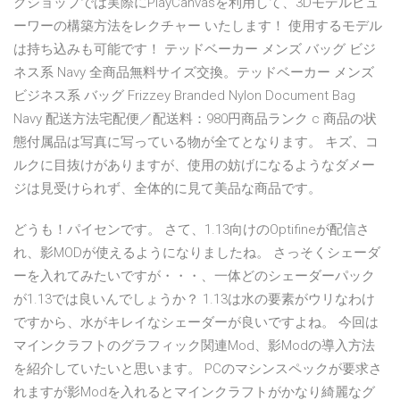
クショップでは実際にPlayCanvasを利用して、3Dモデルビュ
ーワーの構築方法をレクチャー いたします！ 使用するモデル
は持ち込みも可能です！ テッドベーカー メンズ バッグ ビジ
ネス系 Navy 全商品無料サイズ交換。テッドベーカー メンズ
ビジネス系 バッグ Frizzey Branded Nylon Document Bag
Navy 配送方法宅配便／配送料：980円商品ランク c 商品の状
態付属品は写真に写っている物が全てとなります。 キズ、コ
ルクに目抜けがありますが、使用の妨げになるようなダメー
ジは見受けられず、全体的に見て美品な商品です。
どうも！パイセンです。 さて、1.13向けのOptifineが配信さ
れ、影MODが使えるようになりましたね。 さっそくシェーダ
ーを入れてみたいですが・・・、一体どのシェーダーパック
が1.13では良いんでしょうか？ 1.13は水の要素がウリなわけ
ですから、水がキレイなシェーダーが良いですよね。 今回は
マインクラフトのグラフィック関連Mod、影Modの導入方法
を紹介していたいと思います。 PCのマシンスペックが要求さ
れますが影Modを入れるとマインクラフトがかなり綺麗なグ