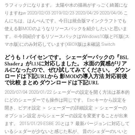
ラフィックになります。 太陽や水の描画がすっごく綺麗にな
りますねw 2020/02/03 2019/02/23 2020/04/29 2020/04/06 こ
んにちは、はんぺんです。今日は統合版マインクラフトでも
使える影MODのようなリソースパックを紹介したいと思いま
す。※今回紹介するリソースパックはWindows10版とPE版(ス
マホ版)にのみ対応しています(XBOX版は未確認 Switch
どうも！パイセンです。 シェーダーパックの『BSL
Shader』が1.13に対応しました。 水面の質感がリア
ルになったので、ぜひ試してみてください。 ダウン
ロードは下記URLから 影MODの導入方法 対応前後
で比較 まとめ ダウンロードは下記URL
2020/07/04 2020/01/22 シェーダーの設定を開く方法は基本的
にどのシェーダーでも操作は同じです。 Escキーから設定を
開き、ビデオ設定 ＞ シェーダーの詳細設定 ＞ シェーダーの
オプション設定 からシェーダーの設定を変更することが出来
ます。 2015/01/29 ESBE 2Gとは？ 最新バージョンに対応して
いるシェダーが少ないと感じた私が、 昔のシェダーのいいと