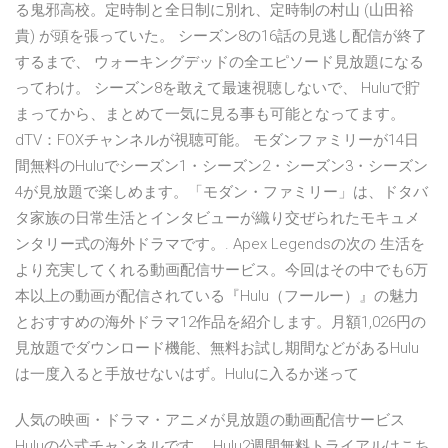
る鬼邪高校。定時制と全日制に別れ、定時制の村山 (山田裕
貴) が頭を張っていた。 シーズン8の16話の見逃し配信が終了
するまで、 ウォーキングデッドの全エピソード見放題になる
ってわけ。 シーズン8を敢えて最速視聴しないで、 Huluで貯
まってから、まとめて一気に見る事も可能となってます。
dTV：FOXチャンネルが視聴可能。 モダンファミリーが14日
間無料のHuluでシーズン1・シーズン2・シーズン3・シーズン
4が見放題で楽しめます。「モダン・ファミリー」は、ドタバ
タ家族の日常生活とインタビューが織り交ぜられたモキュメ
ンタリー式の海外ドラマです。. Apex Legendsの次の 生活を
より充実してくれる動画配信サービス。今回はその中でも6万
本以上の動画が配信されている『Hulu（フールー）』の魅力
とおすすめの海外ドラマ12作品を紹介します。月額1,026円の
見放題でダウンロード機能、無料お試し期間などがあるHulu
は一度入ると手放せないはず。Huluに入るか迷って
人気の映画・ドラマ・アニメが見放題の動画配信サービス
Huluの公式チャンネルです。 Hulu2週間無料トライアルはこち