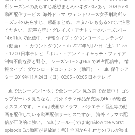
所シーズン4のあらすじ感想まとめ※ネタバレあり. 2020/6/30
動画配信サービス, 海外ドラマ. ウェントワース女子刑務所シ
ーズン4のあらすじ、感想まとめ。 ネタバレもあるのでご注意
ください。 記事を読む グレイズ・アナトミーのシーズン1～
14がHuluで配信中。 情報タイプ：ダウンロードコンテンツ
（動画） ・ カウントダウン Hulu 2020年6月27日（土）11:55
～12:00 日本テレビ 「ボルト・アンド・キャッチ・ファイア
制御不能な夢と野心」 シーズン1～3はHuluで独占配信中。 情
報タイプ：ダウンロードコンテンツ（動画） ・Hulu 傑作シア
ター 2019年11月24日（日）02:05～03:05 日本テレビ
Huluではシーズン1〜6まで全シーズン 見放題 で配信中！ ゴシ
ップガールを見るなら、海外ドラマ作品が充実のHuluが断然
オススメです。 Huluは映画やドラマ、バラエティ番組等の動
画を配信している動画配信サービスですが、 海外ドラマの配
信が圧倒的に強い。 hulu(フールー)ではhigh&low the worst
episode.0の動画が見放題！#01 全国から札付きのワルが集ま