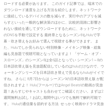
ロードする必要があります。 このガイド記事では、端末での
ダウンロード速度を上げる方法を紹介します。ネットワーク
に接続しているデバイスの数を減らす、実行中のアプリを減
らすといった一般的な解決策のほかに、比較的混雑に影響さ
れない接続を通してダウンロードするために、ネットワーク
のDNSを手動で設定する 最終章となるシーズン8もHuluで字
幕・吹き替えをお好みで選んで視聴する事ができます。 ま
た、Huluでしか見られない特別映像・メイキング映像・総集
編も見放題で視聴可能となっていますよ！ 「ゲーム・オブ・
スローンズ」のシーズン8は全6話となってい シーズン1～8の
日本語吹替え版を見放題配信しているのはhuluだけなので、ウ
ォーキングシリーズを日本語吹き替えで見るならhuluがイイで
すね。 さらに 8月7日からは シーズン9の日本語吹替え版 が配
信されますよ！ Hulu(フールー)ではAngel Beats!の動画が見放
題！あらすじやキャストも合わせてご確認ください。まずは2
週間無料お試し！お試し期間中はいつでも無料で解約可能で
す。 Huluの通信量を節約する方法. せっかく映画やドラマ見放