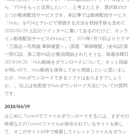
ら 「PS4をもっと活用したい！」と考えたとき、選択肢のひ
とつが動画配信サービスです。本記事では動画配信サービス
「Hulu」をPS4とテレビで視聴する方法を登録手順も含めて …
2020/06/29 上記のツイッターに書いてあるのだけど、オンラ
イン動画配信サービスのHuluにて、2019年7月10日よりドラマ
『三国志～司馬懿 軍師連盟～』(原題「軍師聯盟」)全86話(第
一部42話、第二部44話)が配信開始されたそうな。毎週水曜日
2019/04/29 「Hulu動画をダウンロードについて。ネット回線
が弱いので、Hulu動画を保存してから視聴したいと思いまし
たが、Huluダウンロードできるソフトはありますでしょう
か。」 以上は知恵袋でHuluダウンロード方法についての質問
です。
2020/04/19
はじめに Torrentでファイルダウンロードするには、まずその
映画などのTorrentファイルが保存されているサイトを探し
て、そこのサイトの中で検索してトレントファイルをダウン