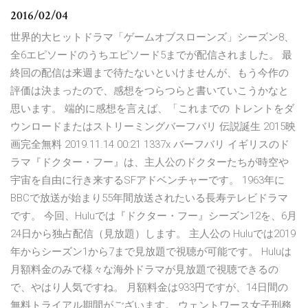
2016/02/04
世界的大ヒットドラマ「ゲームオブスローンズ」シーズン8、
全6エピソードのうちエピソード5までが配信されました。 最
終回の配信は来週まで待たないといけませんが、もう今作の
評価は決まったので、感想をつらつらと書いていこうかなと
思います。 端的に感想を言えば、「これまでの トレントをダ
ウンロードまたはストリーミングバーフバリ 伝説誕生 2015映
画完全無料 2019.11.14 00:21 1337x バーフバリ イギリスのド
ラマ『ドクター・フー』は、主人公のドクターたちが時空や
宇宙を自由に行き来するSFアドベンチャーです。 1963年に
BBCで放送が始まり55年間放送されたいる長寿テレビドラマ
です。 今回、Huluでは『ドクター・フー』シーズン12を、6月
24日から独占配信（見放題）します。 主人公の Huluでは2019
年からシーズン1から7まで見放題で視聴が可能です。 Huluは
月額料金のみで様々な海外ドラマが見放題で視聴できるの
で、やはり人気ですね。 月額料金は933円ですが、14日間の
無料トライアル期間がございます。 ウェントワース女子刑務