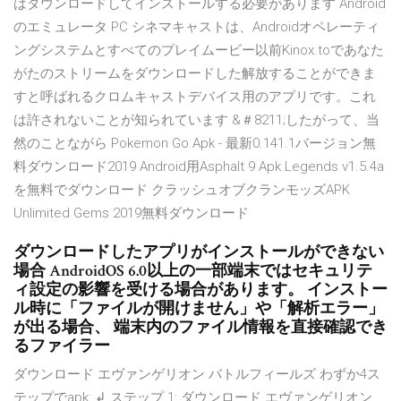
はダウンロードしてインストールする必要があります Android
のエミュレータ PC シネマキャストは、Androidオペレーティ
ングシステムとすべてのプレイムービー以前Kinox.toであなた
がたのストリームをダウンロードした解放することができま
すと呼ばれるクロムキャストデバイス用のアプリです。これ
は許されないことが知られています &＃8211;したがって、当
然のことながら Pokemon Go Apk - 最新0.141.1バージョン無
料ダウンロード2019 Android用Asphalt 9 Apk Legends v1.5.4a
を無料でダウンロード クラッシュオブクランモッズAPK
Unlimited Gems 2019無料ダウンロード
ダウンロードしたアプリがインストールができない
場合 AndroidOS 6.0以上の一部端末ではセキュリテ
ィ設定の影響を受ける場合があります。 インストー
ル時に「ファイルが開けません」や「解析エラー」
が出る場合、 端末内のファイル情報を直接確認でき
るファイラー
ダウンロード エヴァンゲリオン バトルフィールズ わずか4ス
テップでapk: ↲ ステップ 1: ダウンロード エヴァンゲリオン