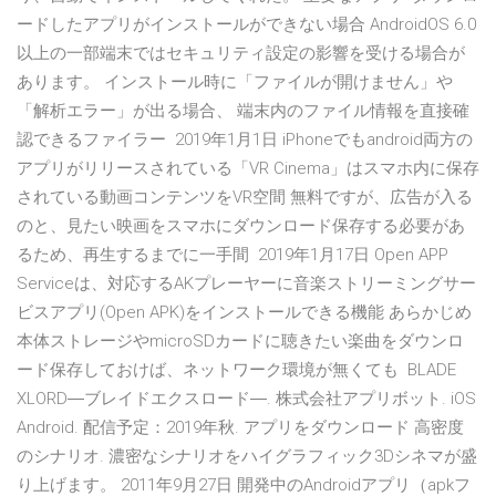
ードしたアプリがインストールができない場合 AndroidOS 6.0
以上の一部端末ではセキュリティ設定の影響を受ける場合が
あります。 インストール時に「ファイルが開けません」や
「解析エラー」が出る場合、 端末内のファイル情報を直接確
認できるファイラー 2019年1月1日 iPhoneでもandroid両方の
アプリがリリースされている「VR Cinema」はスマホ内に保存
されている動画コンテンツをVR空間 無料ですが、広告が入る
のと、見たい映画をスマホにダウンロード保存する必要があ
るため、再生するまでに一手間 2019年1月17日 Open APP
Serviceは、対応するAKプレーヤーに音楽ストリーミングサー
ビスアプリ(Open APK)をインストールできる機能 あらかじめ
本体ストレージやmicroSDカードに聴きたい楽曲をダウンロ
ード保存しておけば、ネットワーク環境が無くても BLADE
XLORD―ブレイドエクスロード―. 株式会社アプリボット. iOS
Android. 配信予定：2019年秋. アプリをダウンロード 高密度
のシナリオ. 濃密なシナリオをハイグラフィック3Dシネマが盛
り上げます。 2011年9月27日 開発中のAndroidアプリ（apkフ