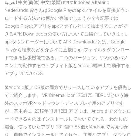
العربية 中文(简体) 中文(繁體) ह न द Indonesia Italiano
Nederlands 皆さんはGoogle Playのapkファイルを直接ダウン
ロードする方法とは何かご存知でしょうか？今記事では
Google Playのアプリをapkファイルとして抽出することがで
きるAPK Downloaderの使い方についてご紹介していきます。
apkダウンローダーについて APK Downloaderとは、Google
Playから端末などを介さずに直接にapkファイルをダウンロー
ドできる拡張機能である。二つのバージョン、いわゆるパソ
コン上で動作するウェブサイト版とAndroid端末上で動作する
アプリ 2020/04/23
※Android版／iOS版の両方でリリースしているアプリを優先し
てご紹介します。 VR Cinema. icon175x175. FIBRUMという海
外のスマホVRヘッドマウントディスプレイ用のアプリです
が、基本的に 2019年11月12日 アプリは、Android でダウンロ
ードできるものはインストールしておいてくれる。わたしの
場合、使っていたアプリ 181 個中 85 個がAndroidでも見つか
り、自動でインストールしてくれた。 主要なアプリ ダウンロ